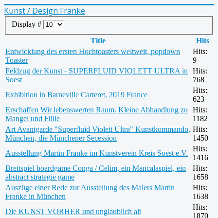
Kunst / Design Franke
Display #
Title
Hits
Entwicklung des ersten Hochtoasters weltweit, popdown
Hits:
Toaster
9
Feldzug der Kunst - SUPERFLUID VIOLETT ULTRA in
Hits:
Soest
768
Hits:
Exhibition in Barneville Carteret, 2019 France
623
Erschaffen Wir lebenswerten Raum. Kleine Abhandlung zu
Hits:
Mangel und Fülle
1182
Art Avantgarde "Superfluid Violett Ultra" Kunstkommando,
Hits:
München, die Münchener Secession
1450
Hits:
Ausstellung Martin Franke im Kunstverein Kreis Soest e.V.
1416
Brettspiel boardgame Conga / Celim, ein Mancalaspiel, ein
Hits:
abstract strategie game
1658
Auszüge einer Rede zur Ausstellung des Malers Martin
Hits:
Franke in München
1638
Hits:
Die KUNST VORHER und unglaublich alt
1870