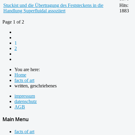
Stuckist und die Übertragung des Feststeckens in die
Hits:
Handlung Superfluidal assoziiert
1883
Page 1 of 2
1
2
You are here:
Home
facts of art
written, geschriebenes
impressum
datenschutz
AGB
Main Menu
facts of art